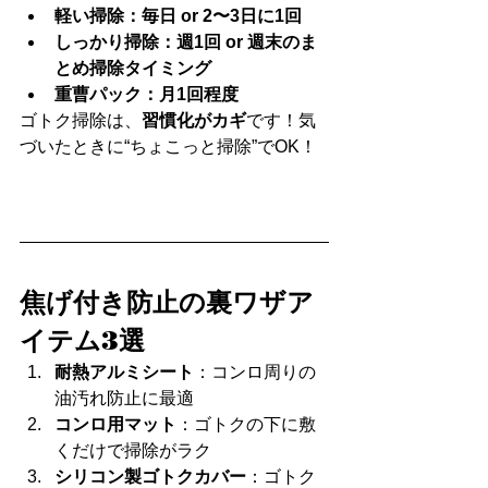
軽い掃除：毎日 or 2〜3日に1回
しっかり掃除：週1回 or 週末のま
とめ掃除タイミング
重曹パック：月1回程度
ゴトク掃除は、
習慣化がカギ
です！気
づいたときに“ちょこっと掃除”でOK！
焦げ付き防止の裏ワザア
イテム3選
耐熱アルミシート
：コンロ周りの
油汚れ防止に最適
コンロ用マット
：ゴトクの下に敷
くだけで掃除がラク
シリコン製ゴトクカバー
：ゴトク