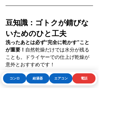
豆知識：ゴトクが錆びな
いためのひと工夫
洗ったあとは必ず“完全に乾かす”こと
が重要！
自然乾燥だけでは水分が残る
ことも。ドライヤーでの仕上げ乾燥が
意外とおすすめです！
コンロ
給湯器
エアコン
電話
Phone
お問い合わせフォーム
LINE
よくある質問（FAQ）
Q. ゴトクの寿命はどのくら
い？
A. 一般的には5〜10年ほどですが、錆