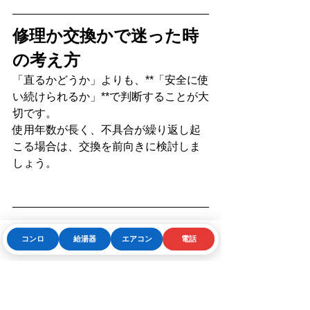
修理か交換かで迷った時
の考え方
「直るかどうか」よりも、**「安全に使
い続けられるか」**で判断することが大
切です。
使用年数が長く、不具合が繰り返し起
こる場合は、交換を前向きに検討しま
しょう。
FAQ（よくある質問）
コンロ
給湯器
エアコン
電話
Phone
お問い合わせフォーム
LINE
Q. コンロの火がつかないまま使い続け
ても大丈夫？
A. 危険です。ガス事故に
つながる可能性があります。
Q. 修理費用はどれくらい？
A. 軽度なら