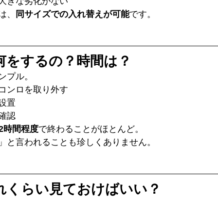
大きな劣化がない
は、
同サイズでの入れ替えが可能
です。
て何をするの？時間は？
ンプル。
コンロを取り外す
設置
確認
〜2時間程度
で終わることがほとんど。
」と言われることも珍しくありません。
どれくらい見ておけばいい？