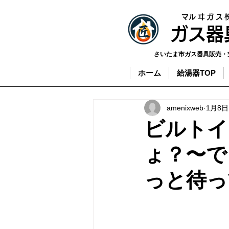
​マルヰガス
​ガス
さいたま市ガス器具販売・
ホーム
給湯器TOP
amenixweb
1月8日
ビルトイ
ょ？〜で
っと待っ