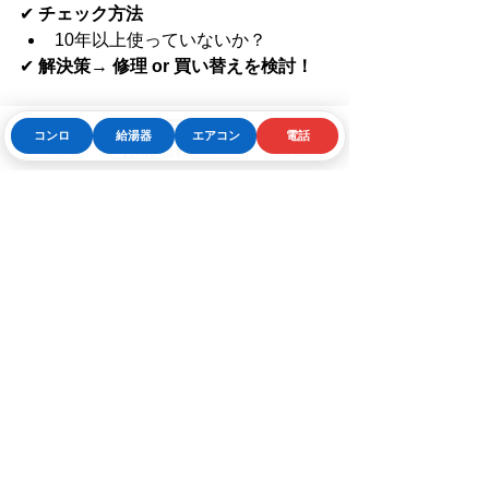
✔ 
チェック方法
10年以上使っていないか？
✔ 
解決策
→ 
修理 or 買い替えを検討！
コンロ
給湯器
エアコン
電話
Phone
お問い合わせフォーム
LINE
3. まとめ
💡 
ガスコンロがつかないときは、これ
をチェック！
✅ 
電池切れ
 → 交換！✅ 
バ
ーナーキャップのずれ・汚れ
 → 掃除！
✅ 
ガス元栓・ホースの状態
 → 確認！✅ 
安全装置やチャイルドロック
 → 解除！