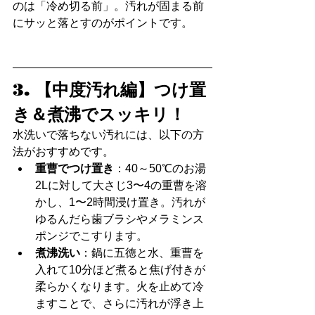
のは「冷め切る前」。汚れが固まる前
にサッと落とすのがポイントです。
3. 【中度汚れ編】つけ置
き＆煮沸でスッキリ！
水洗いで落ちない汚れには、以下の方
法がおすすめです。
重曹でつけ置き
：40～50℃のお湯
2Lに対して大さじ3〜4の重曹を溶
かし、1〜2時間浸け置き。汚れが
ゆるんだら歯ブラシやメラミンス
ポンジでこすります。
煮沸洗い
：鍋に五徳と水、重曹を
入れて10分ほど煮ると焦げ付きが
柔らかくなります。火を止めて冷
ますことで、さらに汚れが浮き上