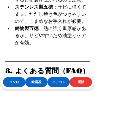
ステンレス製五徳
：サビに強くて
丈夫。ただし焼き色がつきやすい
ので、こまめなお手入れが必要。
鋳物製五徳
：熱に強く重厚感があ
るが、サビやすいため油塗りケア
が有効。
8. よくある質問（FAQ）
Q. 五徳の掃除はどれくらいの頻度が理
コンロ
給湯器
エアコン
電話
Phone
お問い合わせフォーム
LINE
想？
A. 軽い拭き掃除は毎回の調理後、
しっかりした掃除は週1回がおすすめで
す。
Q. メラミンスポンジって使ってもいい
の？
A. ホーロー素材には使いすぎ注
意！ステンレスや鋳物製ならOKです
が、力の入れすぎには注意しましょ