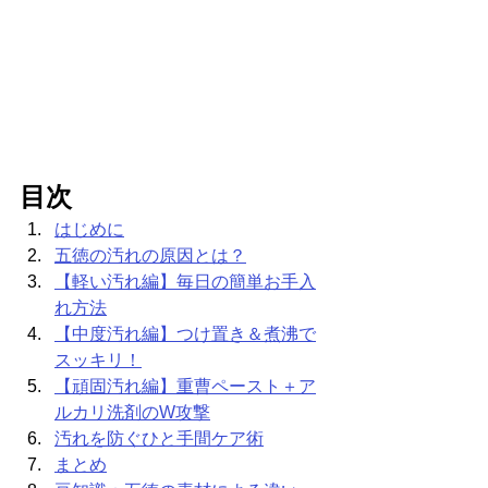
目次
はじめに
五徳の汚れの原因とは？
【軽い汚れ編】毎日の簡単お手入
れ方法
【中度汚れ編】つけ置き＆煮沸で
スッキリ！
【頑固汚れ編】重曹ペースト＋ア
ルカリ洗剤のW攻撃
汚れを防ぐひと手間ケア術
まとめ