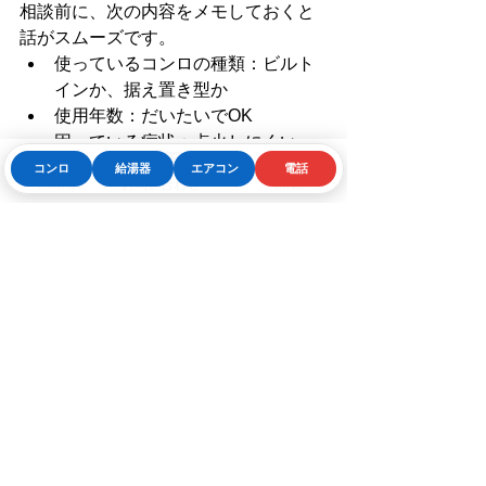
相談前に、次の内容をメモしておくと
話がスムーズです。
使っているコンロの種類：ビルト
インか、据え置き型か
使用年数：だいたいでOK
困っている症状：点火しにくい、
火が弱い、におう、暑さがこもる
コンロ
給湯器
エアコン
電話
Phone
お問い合わせフォーム
LINE
など
いつ起きるか：朝だけ、雨の日、
グリル使用後、掃除後など
型番や全体写真：分かれば用意
さいたま市はもちろん、狭山市や上尾
市など近隣エリアでも、住まいの形や
キッチンのつくりによって困り方は変
わります。症状だけでなく、生活の中
でどう困っているかを伝えると、より
現実的な提案を受けやすくなります。