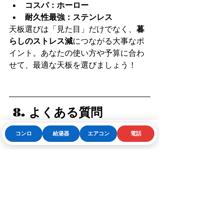
コスパ：ホーロー
耐久性最強：ステンレス
天板選びは「見た目」だけでなく、
暮
らしのストレス減
につながる大事なポ
イント。あなたの使い方や予算に合わ
せて、最適な天板を選びましょう！
 8. よくある質問
（FAQ）
コンロ
給湯器
エアコン
電話
Phone
お問い合わせフォーム
LINE
Q1. ガラストップは割れやすい
って本当？
実際には
強化ガラス
なので簡単には割
れません。ただし重い鍋を落としたり
すると割れる可能性があります。
Q2. ホーローは古いイメージが
あるけど性能は大丈夫？