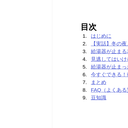
目次
はじめに
【実話】冬の夜
給湯器が止まる
見逃してはいけ
給湯器が止まっ
今すぐできる！
まとめ
FAQ（よくあ
豆知識