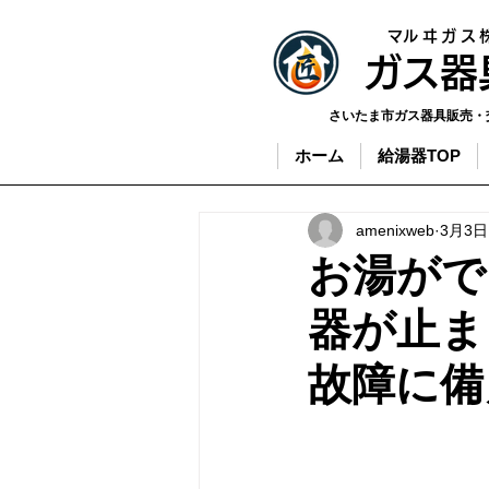
​マルヰガス
​ガス
さいたま市ガス器具販売・
ホーム
給湯器TOP
amenixweb
3月3日
お湯がで
器が止ま
故障に備