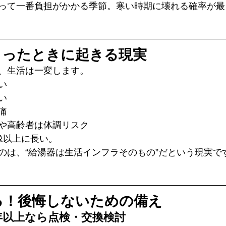
って一番負担がかかる季節。寒い時期に壊れる確率が最
まったときに起きる現実
、生活は一変します。
い
い
痛
や高齢者は体調リスク
像以上に長い。
のは、“給湯器は生活インフラそのもの”だという現実で
る！後悔しないための備え
年以上なら点検・交換検討