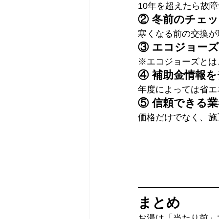
10年を超えたら故
② 冬前のチェ
寒くなる前の交換が
③ エコジョー
※エコジョーズとは
④ 補助金情報
年度によっては省エ
⑤ 信頼できる
価格だけでなく、施
まとめ
お湯は「当たり前」