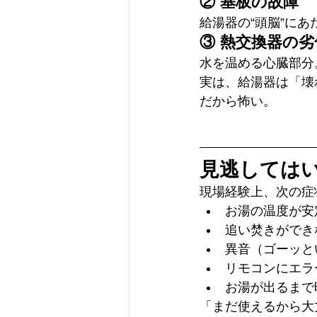
② 基板の故障
給湯器の“頭脳”に
③ 熱交換器の劣
水を温める心臓部分
実は、給湯器は「壊
だから怖い。
見逃しては
現場経験上、次の症
お湯の温度が安
追い焚きができ
異音（ゴーッと
リモコンにエラ
お湯が出るまで
「まだ使えるから大