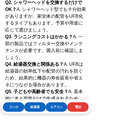
Q2. シャワーヘッドを交換するだけで
OK？
A. シャワーヘッド型でも十分効果
がありますが、家全体の配管をUFB化
するタイプもあります。予算や用途に
応じて選びましょう。
Q3. ランニングコストはかかる？
A. 一
部の製品ではフィルター交換やメンテ
ナンスが必要です。購入前に確認しま
しょう。
Q4. 給湯器交換と関係ある？
A. UFBは
給湯器の効率低下や配管の汚れを防ぐ
ため、結果的に機器の寿命延長や省エ
ネにつながる場合があります。
Q5. 子どもや高齢者でも安全？
A. 基本
的に水と空気だけで生成されるため、
安全性は高いとされています。ただ
コンロ
給湯器
エアコン
電話
Phone
お問い合わせフォーム
LINE
し、設置条件や水質に注意が必要で
す。