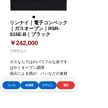
リンナイ｜電子コンベック
｜ガスオーブン｜RSR-
S15E-B｜ブラック
価格
￥242,000
消費税込み
ガスならではのパワフルな炎です
ばやくオーブン調理
強火による熱が、パンなどの食材
を外側から包み込むように加熱。
熱風循環式で、まんべんなく熱を
コンロ
給湯器
エアコン
電話
お問合せはこちら
Phone
お問い合わせフォーム
LINE
行き渡らせます。シチューなどの
煮込み料理も全体を包み込むよう
に加熱するので、煮くずれも少な