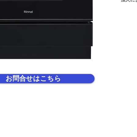
側から
式で、
す。シ
を包み
ずれも
がりま
パワフ
ィに焼
多彩な
しく素
お問合せはこちら
湿度や
サーを
表示さ
けで、
その他
●9
ッキ