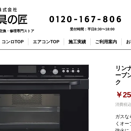
株式会社
0120-167-806
器具の匠
受付時間：
平日8:30〜18:00
交換・修理専門ストア
コンロTOP
エアコンTOP
施工実績
ご利用案内
お
リン
ーブン
ク
￥25
消費税
ガスな
くオー
強火に