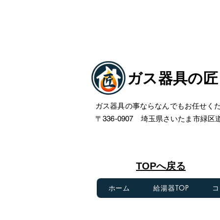
ガス器具の匠
ガス器具の事ならなんでもお任せく
〒336-0907 埼玉県さいたま市緑区道祖
​TOPへ戻る
ホーム
給湯器TOP
コ