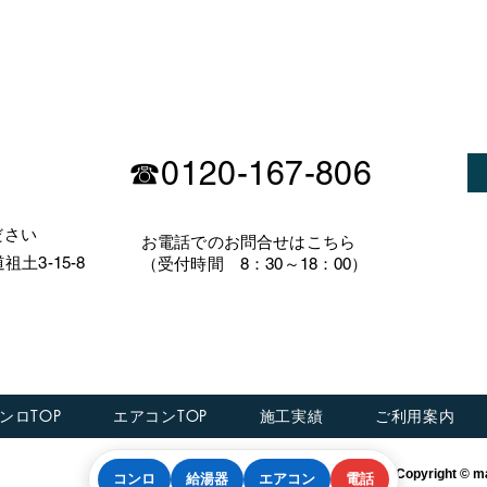
☎0120-167-806
ださい
​お電話でのお問合せはこちら
土3-15-8
（受付時間 8：30～18：00）
ンロTOP
エアコンTOP
施工実績
ご利用案内
特定商取引法に基づく表記
Copyright © ma
コンロ
給湯器
エアコン
電話