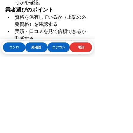
うかを確認。
業者選びのポイント
資格を保有しているか（上記の必
要資格）を確認する
実績・口コミを見て信頼できるか
判断する
保証・保守サービスが明確かどう
コンロ
給湯器
エアコン
電話
Phone
お問い合わせフォーム
LINE
か
見積もりが明朗で、後から追加請
求が起きにくいか
提案内容が安全面を重視している
か
まとめ
DIYで給湯器を交換することには、費用
節約というメリットがある一方で、
重
大な事故・法的トラブル・保証や保険