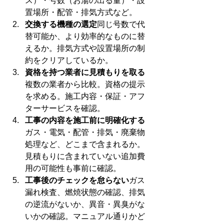
ス）・号数（お湯の出る量）・設
置場所・配管・排気方式など。
交換する機種の選定
同じ号数で代
替可能か、より効率的なものに替
えるか。排気方式や設置場所の制
約をクリアしているか。
資格を持つ業者に見積もりを取る
複数の業者から比較。資格の提示
を求める。施工内容・保証・アフ
ターサービスを確認。
工事の内容を施工前に明確化する
ガス・電気・配管・排気・廃棄物
処理など、どこまで含まれるか。
見積もりに含まれていない追加費
用の可能性も事前に確認。
工事後のチェックを怠らない
ガス
漏れ検査、燃焼状態の確認、排気
の逆流がないか、異音・異臭がな
いかの確認。マニュアル通りかど