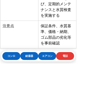
び、定期的メンテ
ナンスと水質検査
を実施する
注意点
保証条件、水質基
準、価格・納期、
ゴム部品の劣化等
を事前確認
コンロ
給湯器
エアコン
電話
Phone
お問い合わせフォーム
LINE
8. 豆知識
「井戸水対応給湯器」は、配管などに
ステンレスなど腐食に強い素材を使っ
ていて、“耐硬水仕様”とも呼ばれます。
カタログで「井戸水対応」や「地下水
対応」「耐硬水仕様」といった表記が