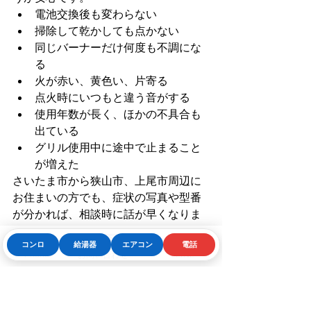
電池交換後も変わらない
掃除して乾かしても点かない
同じバーナーだけ何度も不調にな
る
火が赤い、黄色い、片寄る
点火時にいつもと違う音がする
使用年数が長く、ほかの不具合も
出ている
グリル使用中に途中で止まること
が増えた
さいたま市から狭山市、上尾市周辺に
お住まいの方でも、症状の写真や型番
が分かれば、相談時に話が早くなりま
す。無理に使い続けるより、「これは
コンロ
給湯器
エアコン
電話
電池で済むのか、点検が必要なのか」
Phone
お問い合わせフォーム
LINE
を確認するほうが安心です。