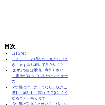
目次
はじめに
「チチチ」と鳴るのに点かないと
き、まず落ち着いて見たいこと
 まず1つ目は電池。意外と多い
「電池が弱っているだけ」のケー
ス
 2つ目はバーナーまわり。吹きこ
ぼれ・油汚れ・濡れで点きにくく
なることがあります
3つ目は置き方と使い方。鍋・バ