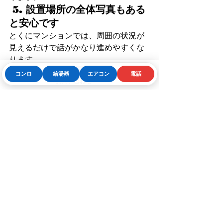
 5. 設置場所の全体写真もある
と安心です
とくにマンションでは、周囲の状況が
見えるだけで話がかなり進めやすくな
ります。
コンロ
給湯器
エアコン
電話
Phone
お問い合わせフォーム
LINE
 早めに相談したいサイン
と落ち着いて比較できる
ケース 
交換を急いだほうがよいかどうかも整
理しておきましょう。
 早めに相談したいサイン
お湯が出たり出なかったりする、温度
が安定しない、水漏れや異音がある、
エラー表示が続く場合は、早めの相談