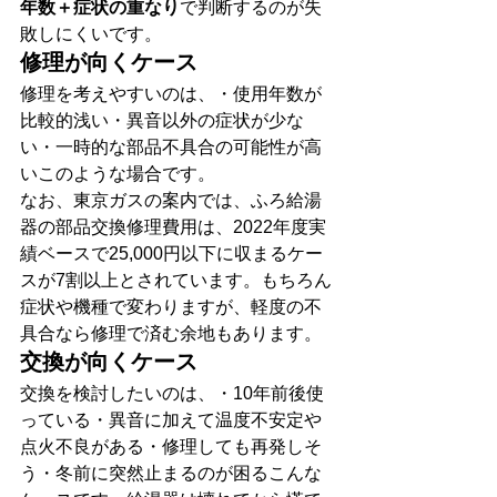
年数＋症状の重なり
で判断するのが失
敗しにくいです。
修理が向くケース
修理を考えやすいのは、・使用年数が
比較的浅い・異音以外の症状が少な
い・一時的な部品不具合の可能性が高
いこのような場合です。
なお、東京ガスの案内では、ふろ給湯
器の部品交換修理費用は、2022年度実
績ベースで25,000円以下に収まるケー
スが7割以上とされています。もちろん
症状や機種で変わりますが、軽度の不
具合なら修理で済む余地もあります。
交換が向くケース
交換を検討したいのは、・10年前後使
っている・異音に加えて温度不安定や
点火不良がある・修理しても再発しそ
う・冬前に突然止まるのが困るこんな