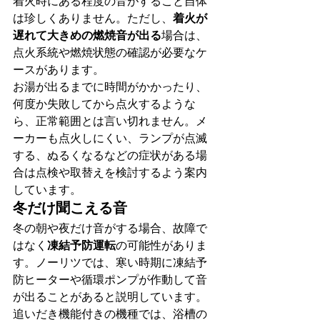
着火時にある程度の音がすること自体
は珍しくありません。ただし、
着火が
遅れて大きめの燃焼音が出る
場合は、
点火系統や燃焼状態の確認が必要なケ
ースがあります。
お湯が出るまでに時間がかかったり、
何度か失敗してから点火するような
ら、正常範囲とは言い切れません。メ
ーカーも点火しにくい、ランプが点滅
する、ぬるくなるなどの症状がある場
合は点検や取替えを検討するよう案内
しています。
冬だけ聞こえる音
冬の朝や夜だけ音がする場合、故障で
はなく
凍結予防運転
の可能性がありま
す。ノーリツでは、寒い時期に凍結予
防ヒーターや循環ポンプが作動して音
が出ることがあると説明しています。
追いだき機能付きの機種では、浴槽の