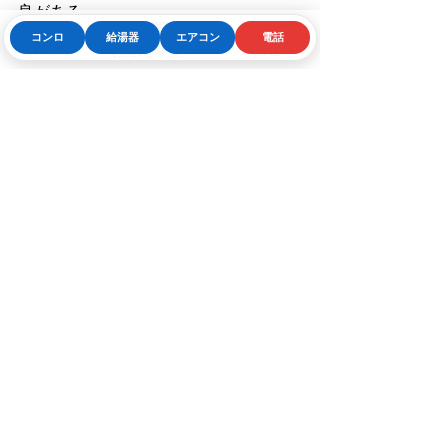
良がある
コンロ
給湯器
エアコン
電話
Phone
お問い合わせフォーム
LINE
FAQ｜よくある質問
給湯器の異音は放置しても大丈
夫ですか？
正常動作の音なら問題ないこともあり
ますが、
以前より大きくなった音
や、
お湯の不調を伴う音
は放置しないほう
が安心です。メーカーも大きすぎる音
や燃焼不具合の可能性がある音は点検
対象としています。
給湯器の寿命は何年くらいです
か？
メーカー案内では、家庭用ガス給湯器
の点検・取替え目安は
10年
です。寿命
の目安も10年前後と考えられていま