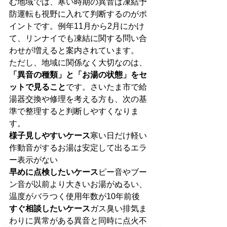
む地域では、寒い時期の異音は凍結予
防運転も視野に入れて判断するのがポ
イントです。例年11月から2月にかけ
て、リンナイでも凍結に関する問い合
わせが増えると案内されています。
ただし、地域に関係なく大切なのは、
「異音の種類」と「お湯の状態」をセ
ットで見ること
です。さいたま市で給
湯器交換や修理を考える方も、次の基
準で整理すると判断しやすくなりま
す。
様子見しやすいケース
寒い日だけ軽い
作動音がするお湯は安定して出るエラ
ー表示がない
早めに点検したいケース
ピー音やブー
ン音が以前より大きいお湯がぬるい、
温度がバラつく使用年数が10年前後
すぐ相談したいケース
ガス臭い排気ま
わりに異常がある異音と同時に点火不