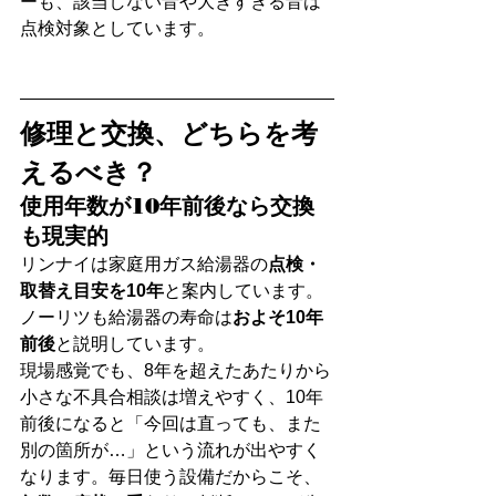
ーも、該当しない音や大きすぎる音は
点検対象としています。
修理と交換、どちらを考
えるべき？
使用年数が10年前後なら交換
も現実的
リンナイは家庭用ガス給湯器の
点検・
取替え目安を10年
と案内しています。
ノーリツも給湯器の寿命は
およそ10年
前後
と説明しています。
現場感覚でも、8年を超えたあたりから
小さな不具合相談は増えやすく、10年
前後になると「今回は直っても、また
別の箇所が…」という流れが出やすく
なります。毎日使う設備だからこそ、