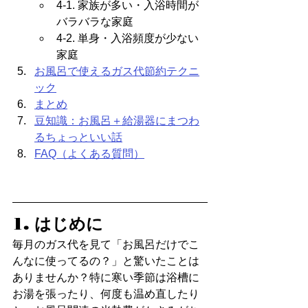
4-1. 家族が多い・入浴時間が
バラバラな家庭
4-2. 単身・入浴頻度が少ない
家庭
お風呂で使えるガス代節約テクニ
ック
まとめ
豆知識：お風呂＋給湯器にまつわ
るちょっといい話
FAQ（よくある質問）
1. はじめに
毎月のガス代を見て「お風呂だけでこ
んなに使ってるの？」と驚いたことは
ありませんか？特に寒い季節は浴槽に
お湯を張ったり、何度も温め直したり