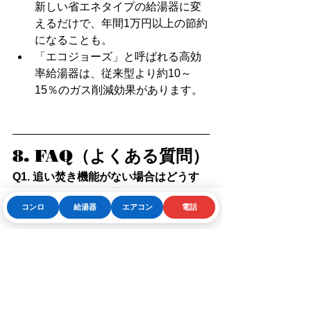
新しい省エネタイプの給湯器に変
えるだけで、年間1万円以上の節約
になることも。
「エコジョーズ」と呼ばれる高効
率給湯器は、従来型より約10～
15％のガス削減効果があります。
8. FAQ（よくある質問）
Q1. 追い焚き機能がない場合はどうす
ればいい？
A1. 追い焚きがなくても、湯
コンロ
給湯器
エアコン
電話
量を減らしたり、浴槽フタや断熱カバ
Phone
お問い合わせフォーム
LINE
ーを使うことで十分節約できます。
Q2. 残り湯を翌日に使ってもいい？
A2. 
衛生面からおすすめできません。細菌
が繁殖しやすく、肌トラブルの原因に
なることもあります。
Q3. フタをしないとどうなる？
A3. 湯が