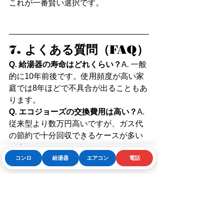
これが一番賢い選択です。
7. よくある質問（FAQ）
Q. 給湯器の寿命はどれくらい？
A. 一般
的に10年前後です。使用頻度が高い家
庭では8年ほどで不具合が出ることもあ
ります。
Q. エコジョーズの交換費用は高い？
A. 
従来型より数万円高いですが、ガス代
の節約で十分回収できるケースが多い
です。
Q. ガス代は必ず安くなる？
A. 使用量が
コンロ
給湯器
エアコン
電話
Phone
お問い合わせフォーム
LINE
多いほど効果を実感しやすくなりま
す。