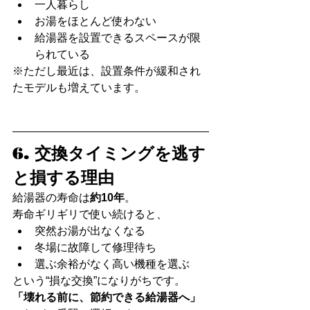
一人暮らし
お湯をほとんど使わない
給湯器を設置できるスペースが限
られている
※ただし最近は、設置条件が緩和され
たモデルも増えています。
6. 交換タイミングを逃す
と損する理由
給湯器の寿命は
約10年
。
寿命ギリギリで使い続けると、
突然お湯が出なくなる
冬場に故障して修理待ち
選ぶ余裕がなく高い機種を選ぶ
という“損な交換”になりがちです。
「壊れる前に、節約できる給湯器へ」