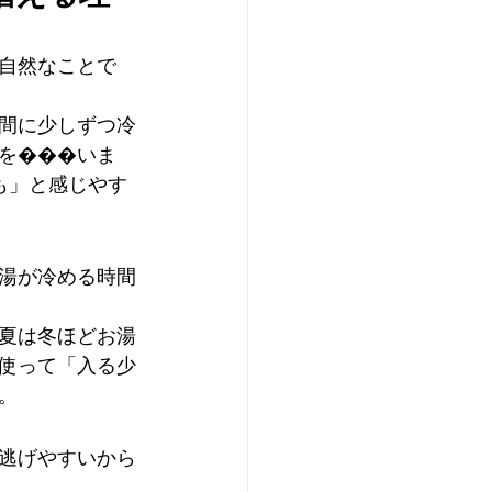
自然なことで
間に少しずつ冷
を���いま
も」と感じやす
湯が冷める時間
夏は冬ほどお湯
使って「入る少
。
逃げやすいから