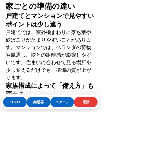
家ごとの準備の違い
戸建てとマンションで見やすい
ポイントは少し違う
戸建てでは、室外機まわりに落ち葉や
砂ぼこりがたまりやすいことがありま
す。マンションでは、ベランダの荷物
や風通し、隣との距離感が影響しやす
いです。住まいに合わせて見る場所を
少し変えるだけでも、準備の質が上が
ります。
家族構成によって「備え方」も
変わる
在宅時間が長いご家庭、赤ちゃんやご
コンロ
給湯器
エアコン
電話
Phone
お問い合わせフォーム
LINE
高齢の方がいるご家庭、ペットと暮ら
すご家庭では、真夏にエアコンが使え
ない時間の負担が大きくなりやすいで
す。そうしたご家庭ほど、5月の確認を
早めに済ませておく意味があります。