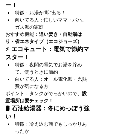
ー！
特徴：お湯が“即”出る！
向いてる人：忙しいママ・パパ、
ガス派の家庭
おすすめ機能：
追い焚き・自動湯は
り・省エネタイプ（エコジョーズ）
⚡ エコキュート：電気で節約マ
スター！
特徴：夜間の電気でお湯を貯め
て、使うときに節約
向いてる人：オール電化派・光熱
費が気になる方
ポイント：タンクがでっかいので、
設
置場所は要チェック！
🛢️ 石油給湯器：冬にめっぽう強
い！
特徴：冷え込む朝でもしっかりあ
ったか