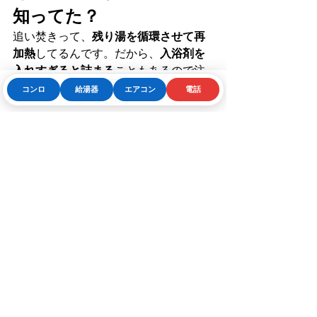
知ってた？
追い焚きって、
残り湯を循環させて再
加熱
してるんです。だから、
入浴剤を
入れすぎると詰まる
こともあるので注
意！
コンロ
給湯器
エアコン
電話
Phone
お問い合わせフォーム
LINE
実は「追い焚きできる入浴剤」「でき
ない入浴剤」があるので、パッケージ
の裏、見てみてね♪
8. よくある質問（FAQ）
Q. 給湯器の寿命って？
A. だいたい
10～
15年
くらい。見た目じゃわからないか
ら、年数が経ってるなら要チェック！
Q. 給湯器って冬に壊れやすいの？
A. う