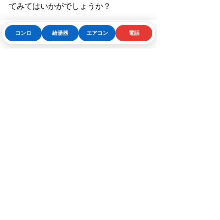
てみてはいかがでしょうか？
コンロ
給湯器
エアコン
電話
Phone
お問い合わせフォーム
LINE
豆知識：リンナイの由来
「リンナイ」という社名は、創業者で
ある林兼吉（はやしかねきち）と内藤
秀次郎（ないとうひでじろう）の名前
を組み合わせたものです。これには
「二人三脚で未来を切り開く」という
意味も込められています。