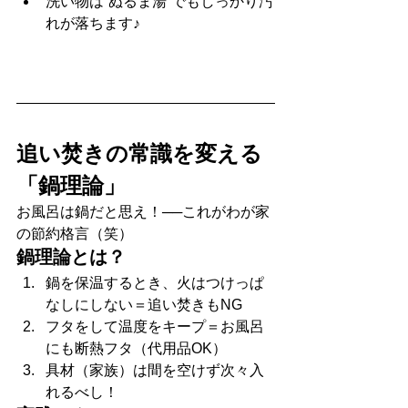
洗い物は“ぬるま湯”でもしっかり汚
れが落ちます♪
追い焚きの常識を変える
「鍋理論」
お風呂は鍋だと思え！──これがわが家
の節約格言（笑）
鍋理論とは？
鍋を保温するとき、火はつけっぱ
なしにしない＝追い焚きもNG
フタをして温度をキープ＝お風呂
にも断熱フタ（代用品OK）
具材（家族）は間を空けず次々入
れるべし！