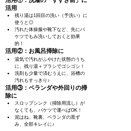
活用
残り湯は1回目の洗い（予洗い）に
使うと◎
汚れた体操服や靴下など、先にバ
ケツでもみ洗いしておくと効果
的！
活用②：お風呂掃除に
湯気で汚れがふやけた状態のうち
に、残り湯＋ブラシでゴシゴシ！
洗剤も少量で済むうえに、浴槽の
汚れもすっきり♪
活用③：ベランダや外回りの掃
除に
スロップシンク（掃除用流し）が
なくても、バケツで運べばOK！
泥はね、靴裏、ベランダの黒ず
み、全部キレイに♪