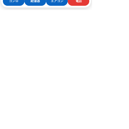
コンロ
給湯器
エアコン
電話
Phone
お問い合わせフォーム
LINE
111
：点火しない（ガス栓確認を）
032
：排水栓が空いている（排水栓
をしっかり閉める）
632
：お湯の循環不良（循環口の清
掃や浴槽内の湯量の確認を）
📘解決策：取扱説明書 or メーカーサイ
トでコードの意味をチェック→ 放置す
るとムダなガス消費や安全上のリスク
にも！
FAQ
Q1. お湯の温度は頻繁に変えた
方がいいの？
A. 季節ごと、用途ごとに最適な温度設