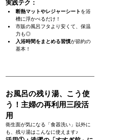
実践テク：
断熱マットやレジャーシート
を浴
槽に浮かべるだけ！
市販の風呂フタより安くて、保温
力も◎
入浴時間をまとめる習慣
が節約の
基本！
お風呂の残り湯、こう使
う！主婦の再利用三段活
用
衛生面が気になる「食器洗い」以外に
も、残り湯はこんなに使えます♪
活用①：洗濯の「すすぎ前」に