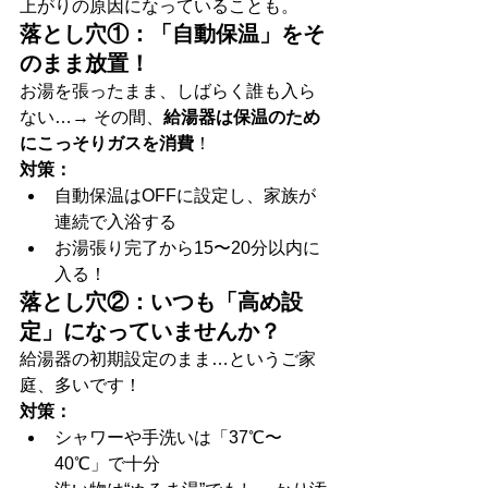
上がりの原因になっていることも。
落とし穴①：「自動保温」をそ
のまま放置！
お湯を張ったまま、しばらく誰も入ら
ない…→ その間、
給湯器は保温のため
にこっそりガスを消費
！
対策：
自動保温はOFFに設定し、家族が
連続で入浴する
お湯張り完了から15〜20分以内に
入る！
落とし穴②：いつも「高め設
定」になっていませんか？
給湯器の初期設定のまま…というご家
庭、多いです！
対策：
シャワーや手洗いは「37℃〜
40℃」で十分