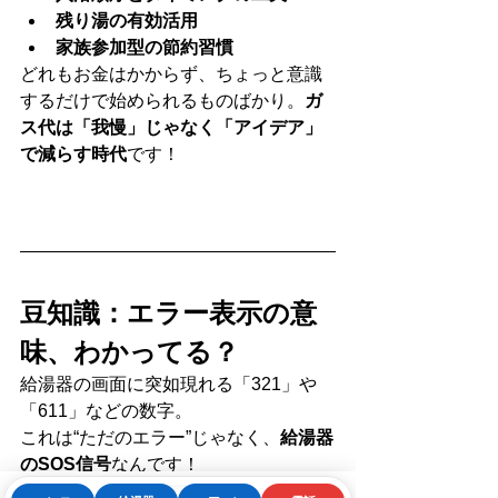
残り湯の有効活用
家族参加型の節約習慣
どれもお金はかからず、ちょっと意識
するだけで始められるものばかり。
ガ
ス代は「我慢」じゃなく「アイデア」
で減らす時代
です！
豆知識：エラー表示の意
味、わかってる？
給湯器の画面に突如現れる「321」や
「611」などの数字。
これは“ただのエラー”じゃなく、
給湯器
のSOS信号
なんです！
よくあるコードと意味：