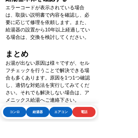
エラーコードが表示されている場合
は、取扱い説明書で内容を確認し、必
要に応じて修理を依頼します。また、
給湯器の設置から10年以上経過してい
る場合は、交換を検討してください。
まとめ
お湯が出ない原因は様々ですが、セル
フチェックを行うことで解決できる場
合も多くあります。原因を1つ1つ確認
し、適切な対処法を実行してみてくだ
さい。それでも解決しない場合は、ア
メニックス給湯へご連絡下さい。
コンロ
給湯器
エアコン
電話
#お湯が出ない
Phone
お問い合わせフォーム
LINE
#給湯器トラブル
#セルフチェック
#給湯器メンテナンス