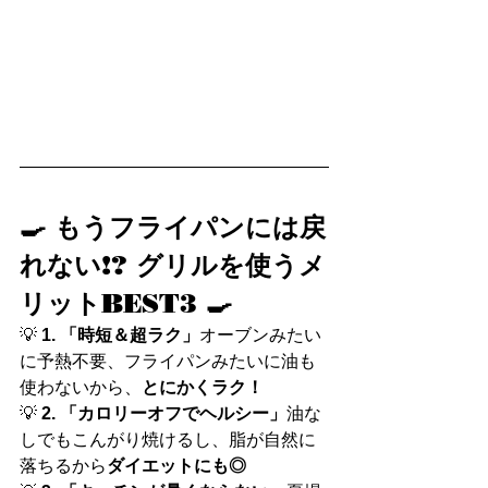
🍳 もうフライパンには戻
れない!? グリルを使うメ
リットBEST3 🍳
💡 
1. 「時短＆超ラク」
オーブンみたい
に予熱不要、フライパンみたいに油も
使わないから、
とにかくラク！
💡 
2. 「カロリーオフでヘルシー」
油な
しでもこんがり焼けるし、脂が自然に
落ちるから
ダイエットにも◎