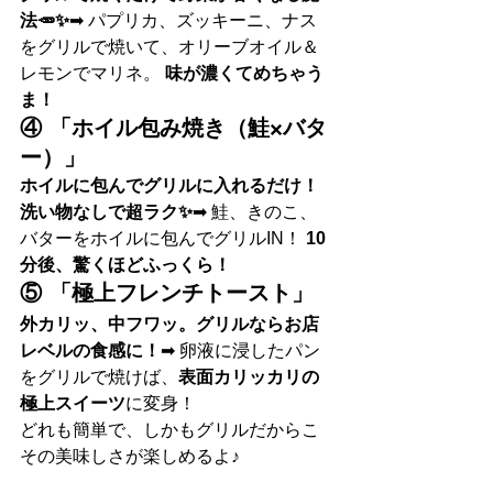
法🥕✨
➡ パプリカ、ズッキーニ、ナス
をグリルで焼いて、オリーブオイル＆
レモンでマリネ。 
味が濃くてめちゃう
ま！
④ 「ホイル包み焼き（鮭×バタ
ー）」
ホイルに包んでグリルに入れるだけ！
洗い物なしで超ラク✨
➡ 鮭、きのこ、
バターをホイルに包んでグリルIN！ 
10
分後、驚くほどふっくら！
⑤ 「極上フレンチトースト」
外カリッ、中フワッ。グリルならお店
レベルの食感に！
➡ 卵液に浸したパン
をグリルで焼けば、
表面カリッカリの
極上スイーツ
に変身！
どれも簡単で、しかもグリルだからこ
その美味しさが楽しめるよ♪