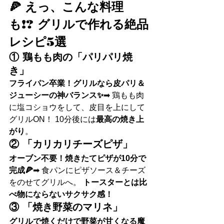
🍕 えっ、こんな料理
も!? グリルで作れる絶品
レシピ5選 
① 鶏もも肉の「パリパリ焼
き」
フライパン卒業！グリルなら皮パリ＆
ジューシーの神バランス✨
➡ 鶏もも肉
に塩コショウをして、皮目を上にして
グリルON！ 10分後には
最高の焼き上
がり
。
② 「カリカリチーズピザ」
オーブン不要！焼きたてピザが10分で
完成🍕
➡ 食パンにピザソース＆チーズ
をのせてグリルへ。 
トースターとは比
べ物にならないサクサク感！
③ 「焼き野菜のマリネ」
グリルで焼くだけで野菜が甘くなる魔