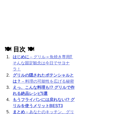
🍽️ 目次 🍽️
はじめに
 – グリル＝魚焼き専用⁉ 
そんな固定観念は今日でサヨナ
ラ！
グリルの隠されたポテンシャルと
は？
 – 料理の可能性を広げる秘密
えっ、こんな料理も!? グリルで作
れる絶品レシピ5選
もうフライパンには戻れない!? グ
リルを使うメリットBEST3
まとめ
 – あなたのキッチン、グリ