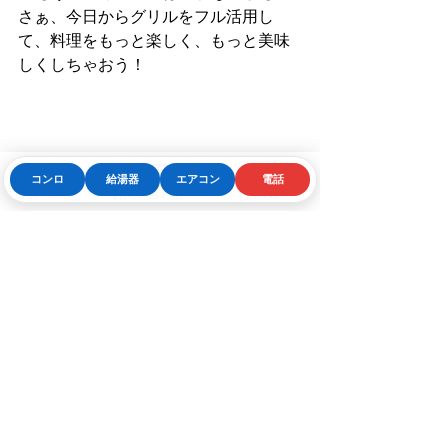
さぁ、今日からグリルをフル活用し
て、料理をもっと楽しく、もっと美味
しくしちゃおう！
コンロ
給湯器
エアコン
電話
Phone
お問い合わせフォーム
LINE
💡 豆知識：グリルを使い
こなす「プロ技」💡
✅ 
アルミホイルは“くしゃっと”してか
ら敷く！
➡ こうすると食材がくっつき
にくく、焼きムラも減る！
✅ 
冷凍食材はそのままグリルIN！
➡ 解
凍の手間ナシ！高温グリルなら、冷凍
のままでも中までしっかり火が入る♪
✅ 
グリル専用プレートを使うと料理の
幅が広がる！
➡ グリルで「目玉焼き」