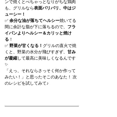
ンで焼くとべちゃっとなりがちな鶏肉
も、グリルなら
表面パリパリ、中はジ
ューシー！
✅ 
余分な油が落ちてヘルシー
焼いてる
間に余計な脂が下に落ちるので、
フラ
イパンよりヘルシー＆カリッと焼け
る
！
✅ 
野菜が甘くなる！
グリルの直火で焼
くと、野菜の水分が飛びすぎず、
甘み
が凝縮
して最高に美味しくなるんです
✨
「えっ、それならさっそく何か作って
みたい！」と思ったそこのあなた！ 次
のレシピを試してみて♪