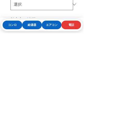
効率良く油煙をキャッチ！
コンロ
給湯器
エアコン
電話
風量おまかせ運転
Phone
お問い合わせフォーム
LINE
調理状況に応じて、風量を自動で
コントロール。 温度センサーが
検知し、高温調理時は強運転で、
お問合せはこちら
吸いきれてなかった油煙をしっか
りキャッチ。低温調理時は、弱運
転で静かに油煙を吸い、快適な調
理空間を実現します。必要以上に
風量を上げないので、消費電力も
削減します。
ガス器具の匠
DCモーターによる一定風量の安
ガス器具の事なら何度もお任せください
定稼働
〒336-0907 埼玉県さいたま市緑区道祖土3-15-8
DCモーターとマイコン制御によ
って、排気ダクトの長さや戸外の
Copyright © marui‐gas co.,ltd. All Rights Reserved.
天候等、