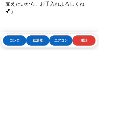
支えたいから、お手入れよろしくね
💕」
コンロ
給湯器
エアコン
電話
Phone
お問い合わせフォーム
LINE
おまけ 〜ガスコンロの寿
命を延ばすコツ〜
💡 
ガスコンロを長持ちさせるポイント
火加減は適切に
（強火の連続使用
は負担が大きい）
水気をこぼさない
（内部に入ると
故障の原因に）
こまめに掃除
（汚れの蓄積を防
ぐ）
「ちょっとした気遣いで、私はもっと
長く活躍できるの！」