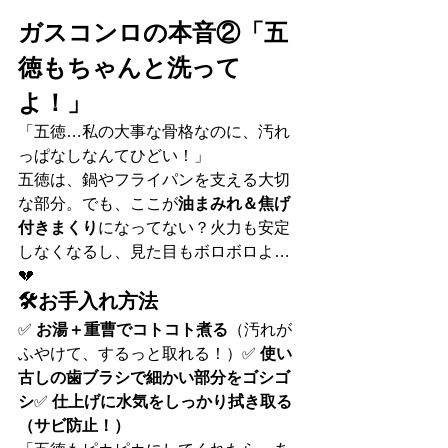
ガスコンロの本音②「五
徳もちゃんと洗って
よ！」
「五徳…私の大事な骨格なのに、汚れ
っぱなしなんてひどい！」
五徳は、鍋やフライパンを支える大切
な部分。でも、ここが
油まみれ＆焦げ
付きまくり
になってない？火力も安定
しなくなるし、見た目もボロボロよ…
💔
🛠お手入れ方法
✅ 
お湯＋重曹でコトコト煮る
（汚れが
ふやけて、するっと取れる！）✅ 
使い
古しの歯ブラシで細かい部分をゴシゴ
シ
✅ 
仕上げに水気をしっかり拭き取る
（サビ防止！）