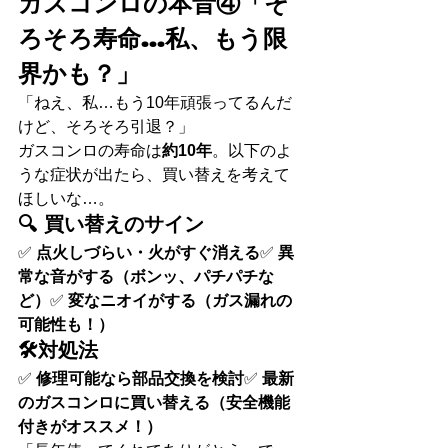
ガスコンロの本音④「そ
ろそろ寿命…私、もう限
界かも？」
「ねえ、私…もう10年頑張ってるんだ
けど、そろそろ引退？」
ガスコンロの寿命は
約10年
。以下のよ
うな症状が出たら、買い替えを考えて
ほしいな…。
🔍 買い替えのサイン
✅ 
点火しづらい・火がすぐ消える
✅ 
異
常な音がする（ボンッ、パチパチな
ど）
✅ 
変なニオイがする（ガス漏れの
可能性も！）
🛠対処法
✅ 
修理可能なら部品交換を検討
✅ 
最新
のガスコンロに買い替える（安全機能
付きがオススメ！）