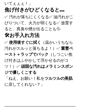
いてぇぇぇ！」
焦げ付きがひどくなると…
✅ 汚れが落ちにくくなる✅ 油汚れがこ
びりついて、火力が弱くなる✅ 放置す
ると、異臭や煙が出ることも💦
🛠お手入れ方法
✅ 
使用後すぐに拭く
（温かいうちなら
汚れがスルッと落ちるよ！）✅ 
重曹ペ
ースト＋ラップでパック
（しつこい焦
げ付きはふやかして浮かせるのがコ
ツ！）✅ 
頑固な汚れはメラミンスポン
ジで優しくこする
「ねえ、お願い！私を
ツルツルの美肌
に戻してくれない？」