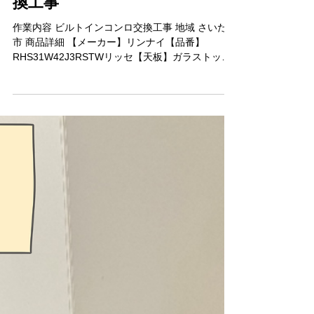
さいたま市ビルトインコンロ交
換工事
作業内容 ビルトインコンロ交換工事 地域 さいたま
市 商品詳細 【メーカー】リンナイ【品番】
RHS31W42J3RSTWリッセ【天板】ガラストップ
【グリル】水無両面焼き オプション オーブン接続
キットRBO-DK-1SKN