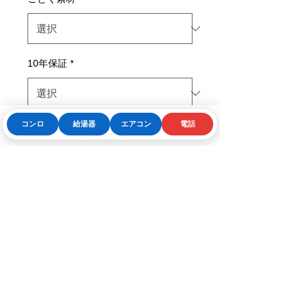
10年保証
*
コンロ
給湯器
エアコン
電話
迷わず使えるかんたん設計
Phone
お問い合わせフォーム
LINE
コンロの操作部を左右それぞれの
バーナーの正面に
迷うことなく操作スイッチを押す
ことができます。
お問合せはこちら
バーナーを後方に配置
安心で扱いやすく配慮していま
す。
天面操作
コンロの操作パネルが天面にある
ので、ムリのない姿勢で 操作が
ガス器具の匠