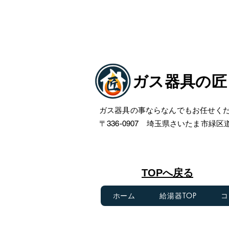
ガス器具の匠
ガス器具の事ならなんでもお任せく
〒336-0907 埼玉県さいたま市緑区道祖
​TOPへ戻る
ホーム
給湯器TOP
コ