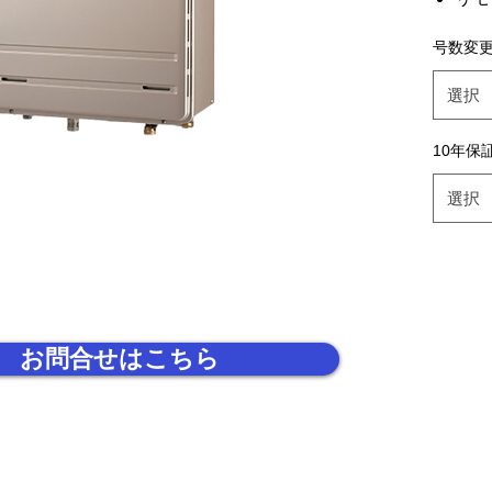
号
号数変
24号
設
選択
エ
機
10年保
き
選択
お問合せはこちら