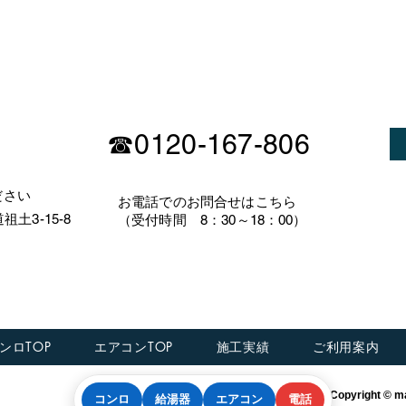
☎0120-167-806
ださい
​お電話でのお問合せはこちら
土3-15-8
（受付時間 8：30～18：00）
ンロTOP
エアコンTOP
施工実績
ご利用案内
特定商取引法に基づく表記
Copyright © ma
コンロ
給湯器
エアコン
電話