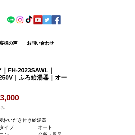
客様の声
お問い合わせ
｜FH-2023SAWL｜
-250V｜ふろ給湯器｜オー
価格
3,000
込み
製おいだき付き給湯器
湯タイプ オート
モコン 台所・風呂