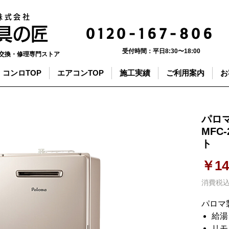
株式会社
0120-167-806
器具の匠
受付時間：
平日8:30〜18:00
交換・修理専門ストア
コンロTOP
エアコンTOP
施工実績
ご利用案内
お
パロマ
MFC
ト
￥14
消費税
パロマ
給
リ