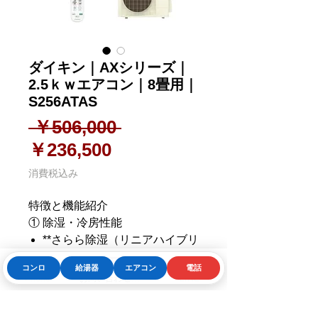
ダイキン｜AXシリーズ｜
2.5ｋｗエアコン｜8畳用｜
S256ATAS
通常価格
 ￥506,000 
セール価格
￥236,500
消費税込み
特徴と機能紹介
① 除湿・冷房性能
**さらら除湿（リニアハイブリ
ッド方式）**による自然な除湿
コンロ
給湯器
エアコン
電話
コントロール。湿度と温度を
Phone
お問い合わせフォーム
LINE
お問合せはこちら
連携させて快適除湿を実現
プレミアム冷房
：デシクル＆