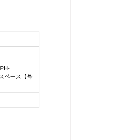
H-
プスペース【号