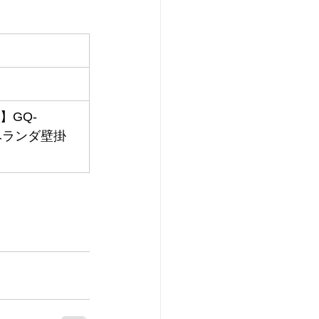
】GQ-
】ベランダ壁掛